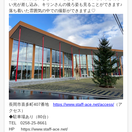
い光が差し込み、キリンさんの後ろ姿も見ることができます♪
落ち着いた雰囲気の中での撮影ができますよ♡
長岡市喜多町407番地
https://www.staff-ace.net/access/
（ア
クセス）
◆駐車場あり（80台）
TEL 0258-25-8661
HP
https://www.staff-ace.net/