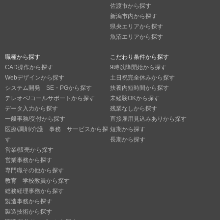
佐渡市から探す
新潟市内から探す
県央エリアから探す
魚沼エリアから探す
職種から探す
こだわり条件から探す
CAD操作から探す
9時以降開始から探す
Webデザインから探す
土日祝完全休みから探す
システム開発 SE・PGから探す
扶養内短時間から探す
テレオペ/コールサポートから探す
未経験OKから探す
データ入力から探す
残業なしから探す
一般事務/受付から探す
直接雇用見込みありから探す
医療/調剤/介護 事務 サービスから探
短期から探す
す
長期から探す
営業/販売から探す
営業事務から探す
専門職その他から探す
教育 学校教員から探す
総務経理事務から探す
製造事務から探す
製造技術から探す