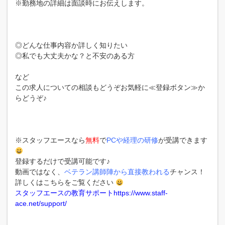
※勤務地の詳細は面談時にお伝えします。
◎どんな仕事内容か詳しく知りたい
◎私でも大丈夫かな？と不安のある方
など
この求人についての相談もどうぞお気軽に≪登録ボタン≫か
らどうぞ♪
※スタッフエースなら
無料
で
PCや経理の研修
が受講できます
登録するだけで受講可能です♪
動画ではなく、
ベテラン講師陣から直接教われる
チャンス！
詳しくはこちらをご覧ください
スタッフエースの教育サポートhttps://www.staff-
ace.net/support/