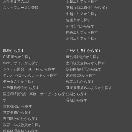
お仕事までの流れ
上越エリアから探す
スタッフエースに登録
下越（新潟市外）から探す
中越エリアから探す
佐渡市から探す
新潟市内から探す
県央エリアから探す
魚沼エリアから探す
職種から探す
こだわり条件から探す
CAD操作から探す
9時以降開始から探す
Webデザインから探す
土日祝完全休みから探す
システム開発 SE・PGから探す
扶養内短時間から探す
テレオペ/コールサポートから探す
未経験OKから探す
データ入力から探す
残業なしから探す
一般事務/受付から探す
直接雇用見込みありから探す
医療/調剤/介護 事務 サービスから探
短期から探す
す
長期から探す
営業/販売から探す
営業事務から探す
専門職その他から探す
教育 学校教員から探す
総務経理事務から探す