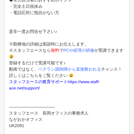
◆求人担当者のおすすめポイント
・完全土日祝休み
・電話応対に抵抗がない方
是非一度お問合せ下さい♪
※勤務地の詳細は面談時にお伝えします。
※スタッフエースなら
無料
で
PCや経理の研修
が受講できます
登録するだけで受講可能です♪
動画ではなく、
ベテラン講師陣から直接教われる
チャンス！
詳しくはこちらをご覧ください
スタッフエースの教育サポートhttps://www.staff-
ace.net/support/
———————————
スタッフエース 長岡オフィスの事務求人
ながおかオフィス
UK2091