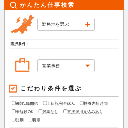
かんたん仕事検索
見附市
見附市
長岡市
長岡市
魚沼エリア
魚沼エリア
勤務地を選ぶ
十日町市
十日町市
南魚沼市
南魚沼市
魚沼市
魚沼市
上越エリア
上越エリア
選択条件：
上越市
上越市
妙高市
妙高市
津南町
津南町
糸魚川市
糸魚川市
条件選択に戻る
条件選択に戻る
こだわり条件を選ぶ
9時以降開始
土日祝完全休み
扶養内短時間
未経験OK
残業なし
直接雇用見込みあり
短期
長期