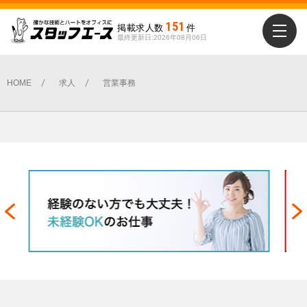
151
掲載求人数
件
最終更新日:2026年08月06日
勤務地を選ぶ
勤務地を選ぶ
新潟市全域
新潟市全域
HOME
求人
営業事務
中央区
中央区
北区
北区
南区
南区
東区
東区
江南区
江南区
秋葉区
秋葉区
西区
西区
西蒲区
西蒲区
下越エリア
下越エリア
北蒲原郡聖籠町
北蒲原郡聖籠町
新発田市
新発田市
村上市
村上市
胎内市
胎内市
阿賀町
阿賀町
阿賀野市
阿賀野市
県央エリア
県央エリア
三条市
三条市
五泉市
五泉市
加茂市
加茂市
弥彦村
弥彦村
燕市
燕市
田上町
田上町
中越エリア
中越エリア
出雲崎町
出雲崎町
刈羽村
刈羽村
小千谷市
小千谷市
柏崎市
柏崎市