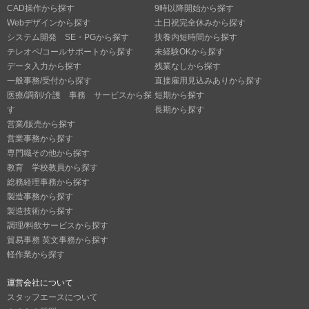
CAD操作から探す
9時以降開始から探す
Webデザインから探す
土日祝完全休みから探す
システム開発 SE・PGから探す
扶養内短時間から探す
テレオペ/コールサポートから探す
未経験OKから探す
データ入力から探す
残業なしから探す
一般事務/受付から探す
直接雇用見込みありから探す
医療/調剤/介護 事務 サービスから探
短期から探す
す
長期から探す
営業/販売から探す
営業事務から探す
専門職その他から探す
教育 学校教員から探す
総務経理事務から探す
製造事務から探す
製造技術から探す
調理/料飲サービスから探す
貿易事務 英文事務から探す
軽作業から探す
運営会社について
スタッフエースについて