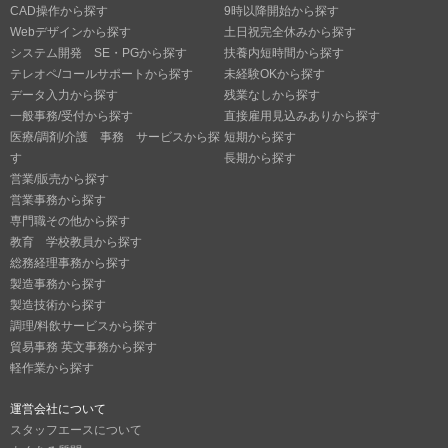
CAD操作から探す
9時以降開始から探す
Webデザインから探す
土日祝完全休みから探す
システム開発 SE・PGから探す
扶養内短時間から探す
テレオペ/コールサポートから探す
未経験OKから探す
データ入力から探す
残業なしから探す
一般事務/受付から探す
直接雇用見込みありから探す
医療/調剤/介護 事務 サービスから探
短期から探す
す
長期から探す
営業/販売から探す
営業事務から探す
専門職その他から探す
教育 学校教員から探す
総務経理事務から探す
製造事務から探す
製造技術から探す
調理/料飲サービスから探す
貿易事務 英文事務から探す
軽作業から探す
運営会社について
スタッフエースについて