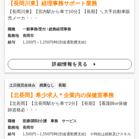
【長岡川東】経理事務サポート業務
【長岡川東】【宮内駅から車で10分】【長期】＼大手自動車販
売メーカ・・・
職種
一般事務/受付
/
総務経理事務
勤務地
長岡市
給与
1,200円～1,250円/時(別途通勤費支給)
詳細情報を見る
土日祝完全休み
残業なし
長期
【北長岡】希少求人＊企業内の保健室事務
【北長岡】【北長岡駅から車で2分】【長期】【看護師or保健
師資格必・・・
職種
医療/調剤/介護 事務 サービス
勤務地
長岡市
給与
1,500円～1,550円/時(別途通勤費支給) ※時給は経験及びスキル