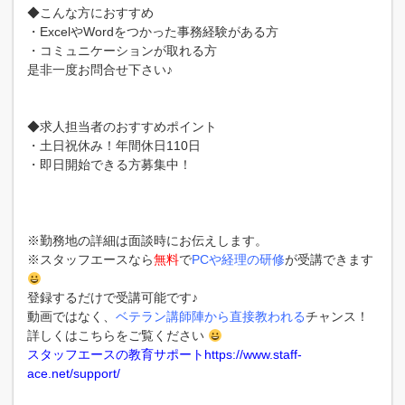
◆こんな方におすすめ
・ExcelやWordをつかった事務経験がある方
・コミュニケーションが取れる方
是非一度お問合せ下さい♪
◆求人担当者のおすすめポイント
・土日祝休み！年間休日110日
・即日開始できる方募集中！
※勤務地の詳細は面談時にお伝えします。
※スタッフエースなら
無料
で
PCや経理の研修
が受講できます
登録するだけで受講可能です♪
動画ではなく、
ベテラン講師陣から直接教われる
チャンス！
詳しくはこちらをご覧ください
スタッフエースの教育サポートhttps://www.staff-
ace.net/support/