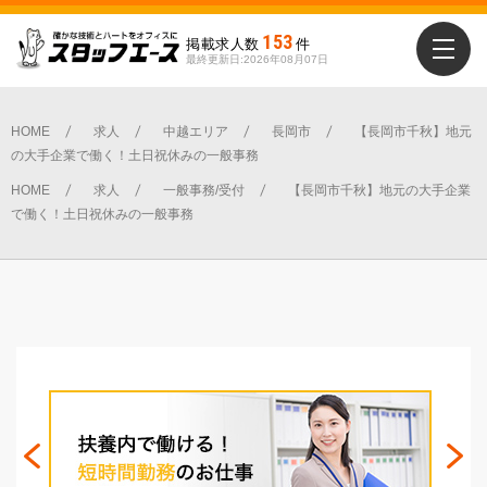
153
掲載求人数
件
最終更新日:2026年08月07日
勤務地を選ぶ
新潟市全域
HOME
求人
中越エリア
長岡市
【長岡市千秋】地元
の大手企業で働く！土日祝休みの一般事務
中央区
北区
南区
東区
江南区
HOME
求人
一般事務/受付
【長岡市千秋】地元の大手企業
秋葉区
西区
西蒲区
で働く！土日祝休みの一般事務
下越エリア
北蒲原郡聖籠町
新発田市
村上市
胎内市
阿賀町
阿賀野市
県央エリア
三条市
五泉市
加茂市
弥彦村
燕市
田上町
中越エリア
出雲崎町
刈羽村
小千谷市
柏崎市