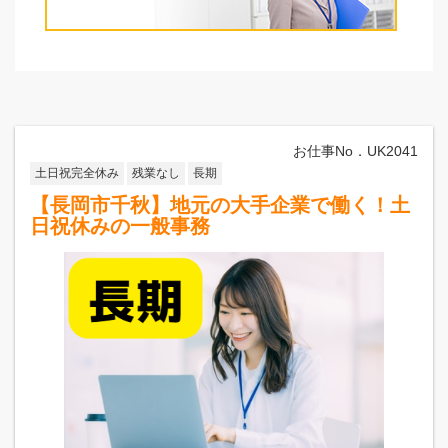
見附市
長岡市
魚沼エリア
十日町市
南魚沼市
魚沼市
上越エリア
お仕事No．UK2041
上越市
妙高市
津南町
糸魚川市
土日祝完全休み
残業なし
長期
【長岡市千秋】地元の大手企業で働く！土
条件選択に戻る
日祝休みの一般事務