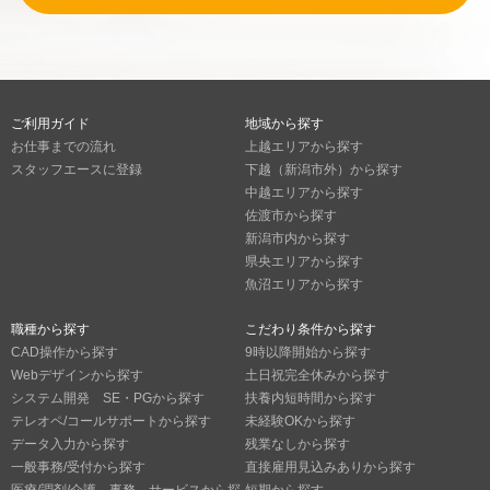
ご利用ガイド
地域から探す
お仕事までの流れ
上越エリアから探す
スタッフエースに登録
下越（新潟市外）から探す
中越エリアから探す
佐渡市から探す
新潟市内から探す
県央エリアから探す
魚沼エリアから探す
職種から探す
こだわり条件から探す
CAD操作から探す
9時以降開始から探す
Webデザインから探す
土日祝完全休みから探す
システム開発 SE・PGから探す
扶養内短時間から探す
テレオペ/コールサポートから探す
未経験OKから探す
データ入力から探す
残業なしから探す
一般事務/受付から探す
直接雇用見込みありから探す
医療/調剤/介護 事務 サービスから探
短期から探す