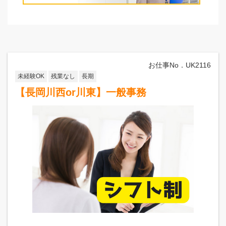
見附市
長岡市
魚沼エリア
十日町市
南魚沼市
魚沼市
お仕事No．UK2116
上越エリア
未経験OK
残業なし
長期
上越市
妙高市
津南町
糸魚川市
【長岡川西or川東】一般事務
条件選択に戻る