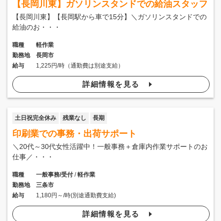
【長岡川東】ガソリンスタンドでの給油スタッフ
【長岡川東】【長岡駅から車で15分】＼ガソリンスタンドでの
給油のお・・・
職種
軽作業
勤務地
長岡市
給与
1,225円/時（通勤費は別途支給）
詳細情報を見る
土日祝完全休み
残業なし
長期
印刷業での事務・出荷サポート
＼20代～30代女性活躍中！一般事務＋倉庫内作業サポートのお
仕事／・・・
職種
一般事務/受付
/
軽作業
勤務地
三条市
給与
1,180円～/時(別途通勤費支給)
詳細情報を見る