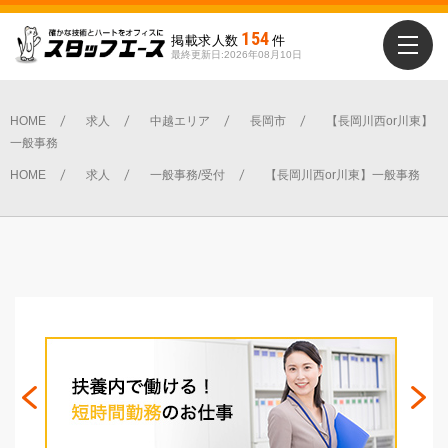
154
掲載求人数
件
最終更新日:2026年08月10日
勤務地を選ぶ
新潟市全域
HOME
求人
中越エリア
長岡市
【長岡川西or川東】
一般事務
中央区
北区
南区
東区
江南区
HOME
求人
一般事務/受付
【長岡川西or川東】一般事務
秋葉区
西区
西蒲区
下越エリア
北蒲原郡聖籠町
新発田市
村上市
胎内市
阿賀町
阿賀野市
県央エリア
三条市
五泉市
加茂市
弥彦村
燕市
田上町
中越エリア
出雲崎町
刈羽村
小千谷市
柏崎市