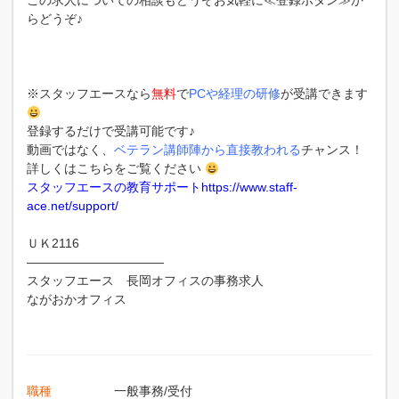
この求人についての相談もどうぞお気軽に≪登録ボタン≫か
らどうぞ♪
※スタッフエースなら
無料
で
PCや経理の研修
が受講できます
登録するだけで受講可能です♪
動画ではなく、
ベテラン講師陣から直接教われる
チャンス！
詳しくはこちらをご覧ください
スタッフエースの教育サポートhttps://www.staff-
ace.net/support/
ＵＫ2116
———————————
スタッフエース 長岡オフィスの事務求人
ながおかオフィス
職種
一般事務/受付