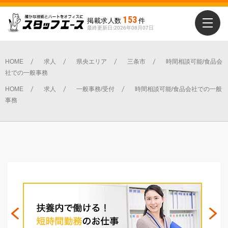
153
掲載求人数
件
最終更新日:2026年08月07日
勤務地を選ぶ
新潟市全域
HOME
求人
県央エリア
三条市
時間相談可能/食品会
社での一般事務
中央区
北区
南区
東区
江南区
HOME
求人
一般事務/受付
時間相談可能/食品会社での一般
秋葉区
西区
西蒲区
事務
下越エリア
北蒲原郡聖籠町
新発田市
村上市
胎内市
阿賀町
阿賀野市
県央エリア
三条市
五泉市
加茂市
弥彦村
燕市
田上町
中越エリア
出雲崎町
刈羽村
小千谷市
柏崎市