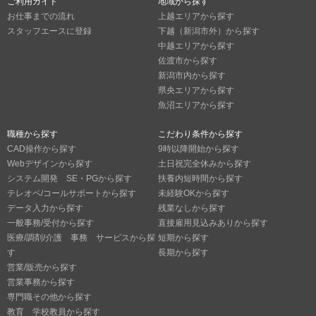
ご利用ガイド
地域から探す
お仕事までの流れ
上越エリアから探す
スタッフエースに登録
下越（新潟市外）から探す
中越エリアから探す
佐渡市から探す
新潟市内から探す
県央エリアから探す
魚沼エリアから探す
職種から探す
こだわり条件から探す
CAD操作から探す
9時以降開始から探す
Webデザインから探す
土日祝完全休みから探す
システム開発 SE・PGから探す
扶養内短時間から探す
テレオペ/コールサポートから探す
未経験OKから探す
データ入力から探す
残業なしから探す
一般事務/受付から探す
直接雇用見込みありから探す
医療/調剤/介護 事務 サービスから探
短期から探す
す
長期から探す
営業/販売から探す
営業事務から探す
専門職その他から探す
教育 学校教員から探す