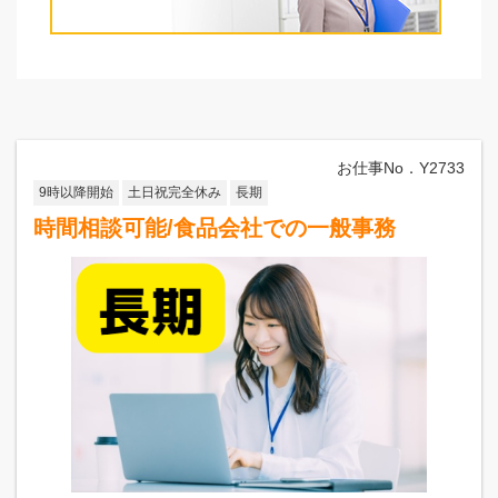
見附市
長岡市
魚沼エリア
十日町市
南魚沼市
魚沼市
上越エリア
お仕事No．Y2733
上越市
妙高市
津南町
糸魚川市
9時以降開始
土日祝完全休み
長期
時間相談可能/食品会社での一般事務
条件選択に戻る