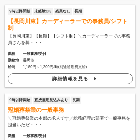
9時以降開始
未経験OK
残業なし
長期
【長岡川東】カーディーラーでの事務員/シフト
制
【長岡川東】【長期】【シフト制】＼カーディーラーでの事務
員さんを募・・・
職種
一般事務/受付
勤務地
長岡市
給与
1,180円～1,200円/時(別途通勤費支給)
詳細情報を見る
9時以降開始
直接雇用見込みあり
長期
冠婚葬祭業の一般事務
＼冠婚葬祭業の本部の求人です／総務経理の部署で一般事務を
担当いただ・・・
職種
一般事務/受付