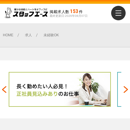
153
掲載求人数
件
最終更新日:2026年08月07日
勤務地を選ぶ
勤務地を選ぶ
新潟市全域
新潟市全域
HOME
求人
未経験OK
中央区
中央区
北区
北区
南区
南区
東区
東区
江南区
江南区
秋葉区
秋葉区
西区
西区
西蒲区
西蒲区
下越エリア
下越エリア
北蒲原郡聖籠町
北蒲原郡聖籠町
新発田市
新発田市
村上市
村上市
胎内市
胎内市
阿賀町
阿賀町
阿賀野市
阿賀野市
県央エリア
県央エリア
三条市
三条市
五泉市
五泉市
加茂市
加茂市
弥彦村
弥彦村
燕市
燕市
田上町
田上町
中越エリア
中越エリア
出雲崎町
出雲崎町
刈羽村
刈羽村
小千谷市
小千谷市
柏崎市
柏崎市