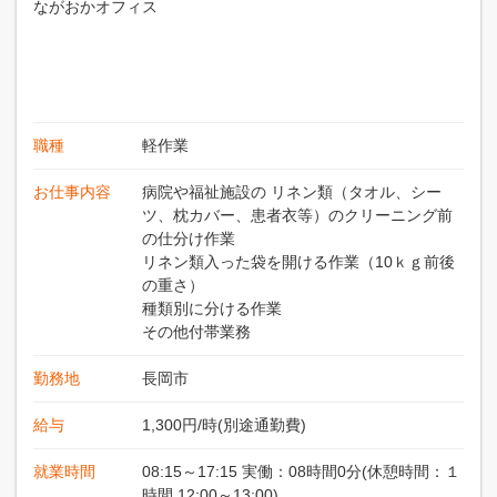
ながおかオフィス
職種
軽作業
お仕事内容
病院や福祉施設の リネン類（タオル、シー
ツ、枕カバー、患者衣等）のクリーニング前
の仕分け作業
リネン類入った袋を開ける作業（10ｋｇ前後
の重さ）
種類別に分ける作業
その他付帯業務
勤務地
長岡市
給与
1,300円/時(別途通勤費)
就業時間
08:15～17:15 実働：08時間0分(休憩時間：１
時間 12:00～13:00)