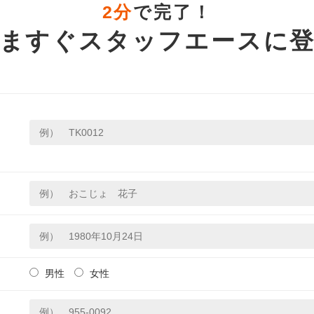
2分
で完了！
ますぐスタッフエースに
男性
女性