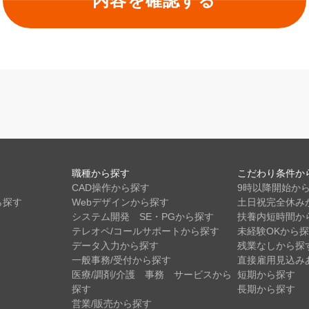
職種から探す
こだわり条件か
CAD操作から探す
9時以降開始か
ら探す
Webデザインから探す
土日祝完全休み
システム開発 SE・PGから探す
扶養内短時間か
テレオペ/コールサポートから探す
未経験OKから
データ入力から探す
残業なしから探
一般事務/受付から探す
直接雇用見込み
医療/調剤/介護 事務 サービスから
短期から探す
探す
長期から探す
営業/販売から探す