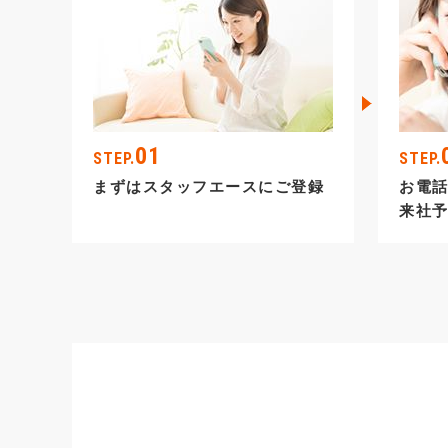
01
STEP.
STEP.
まずはスタッフエースにご登録
お電
来社