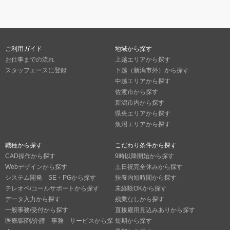
ご利用ガイド
地域から探す
お仕事までの流れ
上越エリアから探す
スタッフエースに登録
下越（新潟市外）から探す
中越エリアから探す
佐渡市から探す
新潟市内から探す
県央エリアから探す
魚沼エリアから探す
職種から探す
こだわり条件から探す
CAD操作から探す
9時以降開始から探す
Webデザインから探す
土日祝完全休みから探す
システム開発 SE・PGから探す
扶養内短時間から探す
テレオペ/コールサポートから探す
未経験OKから探す
データ入力から探す
残業なしから探す
一般事務/受付から探す
直接雇用見込みありから探す
医療/調剤/介護 事務 サービスから探
短期から探す