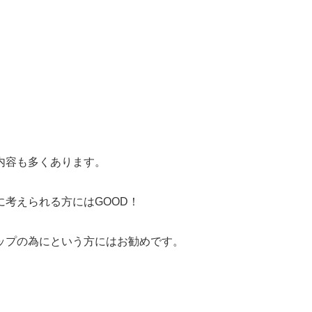
越エリア
雲崎町
刈羽村
小千谷市
柏崎市
見附市
長岡
沼エリア
日町市
南魚沼市
魚沼市
越エリア
越市
妙高市
津南町
糸魚川市
内容も多くあります。
条件選択に戻る
考えられる方にはGOOD！
ップの為にという方にはお勧めです。