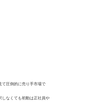
地を選ぶ
潟市全域
央区
北区
南区
東区
江南区
秋葉区
西区
蒲区
越エリア
蒲原郡聖籠町
新発田市
村上市
胎内市
阿賀町
見て圧倒的に売り手市場で
賀野市
択しなくても初動は正社員や
央エリア
条市
五泉市
加茂市
弥彦村
燕市
田上町