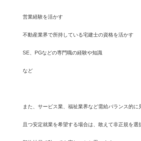
営業経験を活かす
不動産業界で所持している宅建士の資格を活かす
勤務
SE、PGなどの専門職の経験や知識
新
中
など
西
下
北
また、サービス業、福祉業界など需給バランス的に
阿
且つ安定就業を希望する場合は、敢えて非正規を選
県
三