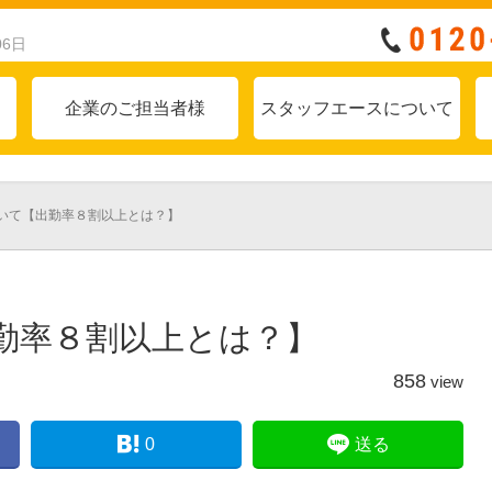
06日
企業のご担当者様
スタッフエースについて
いて【出勤率８割以上とは？】
勤率８割以上とは？】
858
view
0
送る