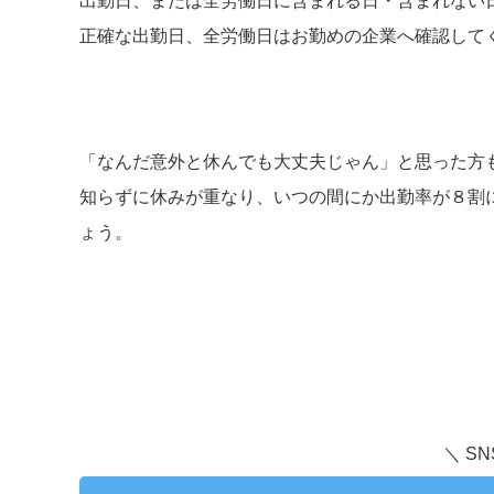
出勤日、または全労働日に含まれる日・含まれない
中
正確な出勤日、全労働日はお勤めの企業へ確認して
出
魚
十
「なんだ意外と休んでも大丈夫じゃん」と思った方
上
知らずに休みが重なり、いつの間にか出勤率が８割
ょう。
上
＼ S