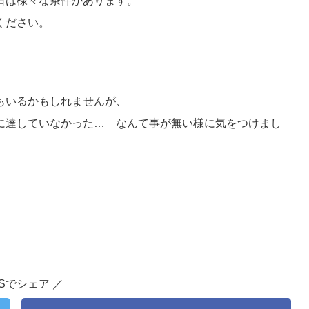
日は様々な条件があります。
越エリア
ください。
雲崎町
刈羽村
小千谷市
柏崎市
見附市
長岡
沼エリア
日町市
南魚沼市
魚沼市
もいるかもしれませんが、
越エリア
に達していなかった… なんて事が無い様に気をつけまし
越市
妙高市
津南町
糸魚川市
条件選択に戻る
NSでシェア ／