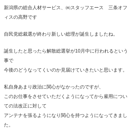
見附市
長岡市
新潟県の総合人材サービス、㈱スタッフエース 三条オフ
ィスの高野です
魚沼エリア
十日町市
南魚沼市
魚沼市
自民党総裁選が終わり新しい総理が誕生しましたね。
上越エリア
上越市
妙高市
津南町
糸魚川市
誕生したと思ったら解散総選挙が10月中に行われるという
事で
条件選択に戻る
今後のどうなってくいのか見届けていきたいと思います。
私自身あまり政治に関心がなかったのですが、
このお仕事をさせていただくようになってから雇用につい
ての法改正に対して
アンテナを張るようになり関心を持つようになってきまし
た。