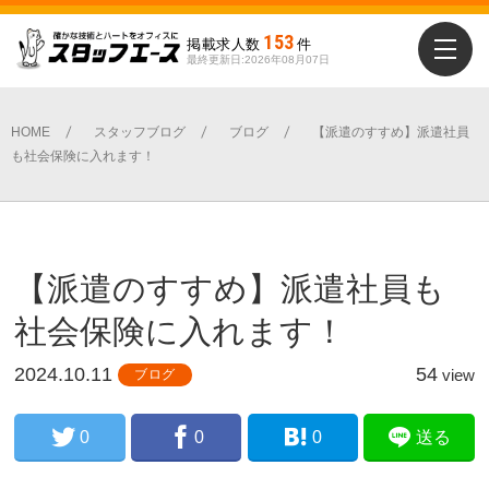
153
掲載求人数
件
最終更新日:2026年08月07日
勤務地を選ぶ
新潟市全域
HOME
スタッフブログ
ブログ
【派遣のすすめ】派遣社員
も社会保険に入れます！
中央区
北区
南区
東区
江南区
秋葉区
西区
西蒲区
下越エリア
北蒲原郡聖籠町
新発田市
村上市
【派遣のすすめ】派遣社員も
胎内市
阿賀町
阿賀野市
社会保険に入れます！
県央エリア
2024.10.11
54
view
ブログ
三条市
五泉市
加茂市
弥彦村
燕市
田上町
0
0
0
送る
中越エリア
出雲崎町
刈羽村
小千谷市
柏崎市