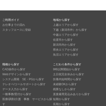
ご利用ガイド
地域から探す
お仕事までの流れ
上越エリアから探す
スタッフエースに登録
下越（新潟市外）から探す
中越エリアから探す
佐渡市から探す
新潟市内から探す
県央エリアから探す
魚沼エリアから探す
職種から探す
こだわり条件から探す
CAD操作から探す
9時以降開始から探す
Webデザインから探す
土日祝完全休みから探す
システム開発 SE・PGから探す
扶養内短時間から探す
テレオペ/コールサポートから探す
未経験OKから探す
データ入力から探す
残業なしから探す
一般事務/受付から探す
直接雇用見込みありから探す
医療/調剤/介護 事務 サービスから探
短期から探す
す
長期から探す